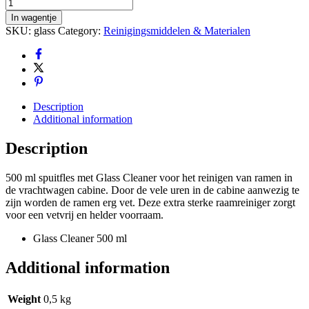
Glas
reiniger
In wagentje
|
SKU:
glass
Category:
Reinigingsmiddelen & Materialen
Glass
Cleaner
aantal
Description
Additional information
Description
500 ml spuitfles met Glass Cleaner voor het reinigen van ramen in
de vrachtwagen cabine. Door de vele uren in de cabine aanwezig te
zijn worden de ramen erg vet. Deze extra sterke raamreiniger zorgt
voor een vetvrij en helder voorraam.
Glass Cleaner 500 ml
Additional information
Weight
0,5 kg