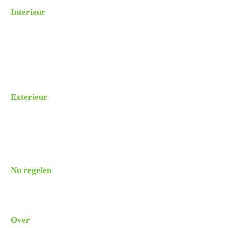
Interieur
Interieur reinigen
Pakketten
Bedwantsen verwijderen
Shamporellen
Ozon behandeling
Exterieur
Exterieur reinigen
Glas coating
Polijsten
Wagenpark reinigen
Nu regelen
Reiniging inplannen
Prijzen opvragen
Over