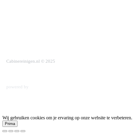
Over ons
Reinigen met stoom
Werken bij
Wij zoeken mensen
Contact
Wij werken vanuit Amsterdam, Groningen, Eindhoven,
Rotterdam, Utrecht en Maastricht.
Cabinereinigen.nl © 2025
Algemene voorwaarden
Privacy Policy
powered by
wavesmedia
Wij gebruiken cookies om je ervaring op onze website te verbeteren.
Prima